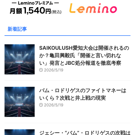
新着記事
SAIKOULUSH愛知大会は開催されるの
か？亀田興毅氏「開催と言い切れな
い」発言とJBC処分報道を徹底考察
2026/5/19
バム・ロドリゲスのファイトマネーは
いくら？次戦と井上戦の現実
2026/5/19
ジェシー・“バム”・ロドリゲスの次戦は