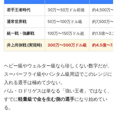
若手王者時代
30万〜50万ドル前後
約4,500万〜7
通常世界戦
50万〜100万ドル級
約7,500万〜1
統一戦・強豪戦
100万〜150万ドル超
約1.5億〜2.2
井上尚弥戦 (実現時)
300万〜500万ドル級
約4.5億〜7.
ヘビー級やウェルター級なら珍しくない数字だが、
スーパーフライ級やバンタム級周辺でこのレンジに
入れる選手は極めて少ない。
バム・ロドリゲスは単なる「強い王者」ではなく、
すでに
軽量級で金を生む側の選手
になり始めてい
る。