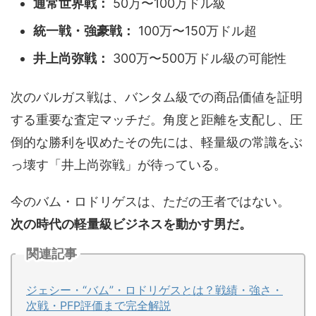
通常世界戦：
50万〜100万ドル級
統一戦・強豪戦：
100万〜150万ドル超
井上尚弥戦：
300万〜500万ドル級の可能性
次のバルガス戦は、バンタム級での商品価値を証明
する重要な査定マッチだ。角度と距離を支配し、圧
倒的な勝利を収めたその先には、軽量級の常識をぶ
っ壊す「井上尚弥戦」が待っている。
今のバム・ロドリゲスは、ただの王者ではない。
次の時代の軽量級ビジネスを動かす男だ。
関連記事
ジェシー・“バム”・ロドリゲスとは？戦績・強さ・
次戦・PFP評価まで完全解説