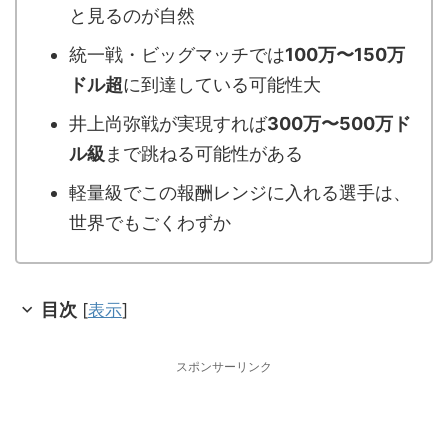
と見るのが自然
統一戦・ビッグマッチでは
100万〜150万
ドル超
に到達している可能性大
井上尚弥戦が実現すれば
300万〜500万ド
ル級
まで跳ねる可能性がある
軽量級でこの報酬レンジに入れる選手は、
世界でもごくわずか
目次
[
表示
]
スポンサーリンク