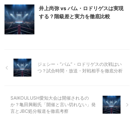
井上尚弥 vs バム・ロドリゲスは実現
する？階級差と実力を徹底比較
ジェシー・“バム”・ロドリゲスの次戦はい
つ？試合時間・放送・対戦相手を徹底分析
SAIKOULUSH愛知大会は開催されるの
か？亀田興毅氏「開催と言い切れない」発
言とJBC処分報道を徹底考察