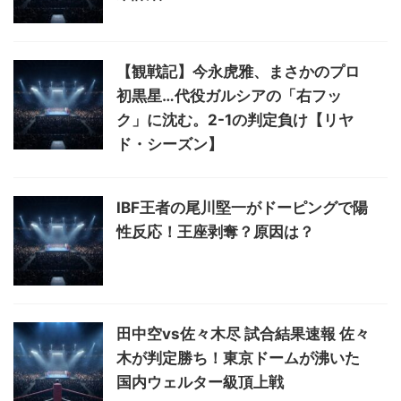
【観戦記】今永虎雅、まさかのプロ
初黒星…代役ガルシアの「右フッ
ク」に沈む。2-1の判定負け【リヤ
ド・シーズン】
IBF王者の尾川堅一がドーピングで陽
性反応！王座剥奪？原因は？
田中空vs佐々木尽 試合結果速報 佐々
木が判定勝ち！東京ドームが沸いた
国内ウェルター級頂上戦