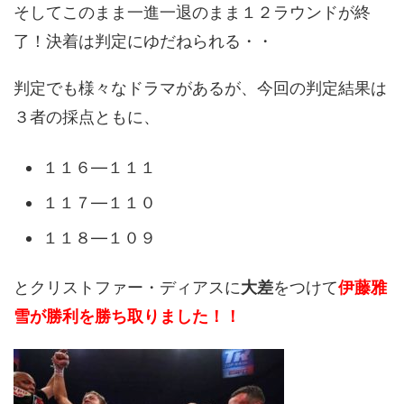
そしてこのまま一進一退のまま１２ラウンドが終
了！決着は判定にゆだねられる・・
判定でも様々なドラマがあるが、今回の判定結果は
３者の採点ともに、
１１６―１１１
１１７―１１０
１１８―１０９
とクリストファー・ディアスに
大差
をつけて
伊藤雅
雪が勝利を勝ち取りました！！