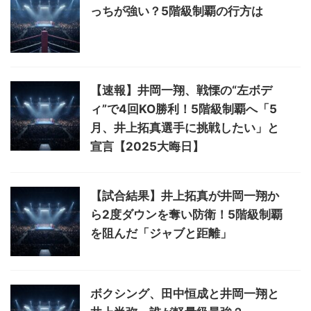
っちが強い？5階級制覇の行方は
【速報】井岡一翔、戦慄の“左ボデ
ィ”で4回KO勝利！5階級制覇へ「5
月、井上拓真選手に挑戦したい」と
宣言【2025大晦日】
【試合結果】井上拓真が井岡一翔か
ら2度ダウンを奪い防衛！5階級制覇
を阻んだ「ジャブと距離」
ボクシング、田中恒成と井岡一翔と