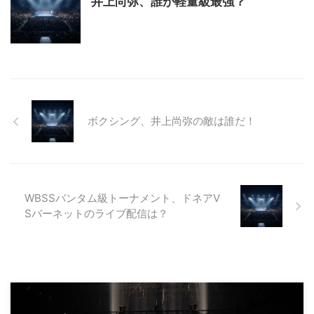
井上尚弥、誰が軽量級最強？
ボクシング、井上尚弥の敵は誰だ！
WBSSバンタム級トーナメント、ドネアV
Sバーネットのライブ配信は？